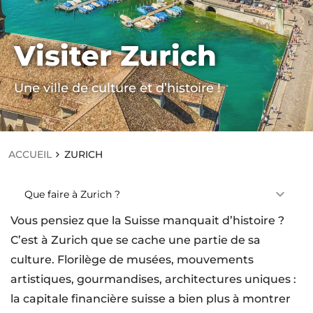
Visiter Zurich
ACCUEIL
Z
Une ville de culture et d’histoire !
U
R
I
C
H
ACCUEIL
ZURICH
Que faire à Zurich ?
Vous pensiez que la Suisse manquait d’histoire ?
C’est à Zurich que se cache une partie de sa
culture. Florilège de musées, mouvements
artistiques, gourmandises, architectures uniques :
la capitale financière suisse a bien plus à montrer