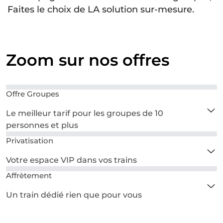
U
Faites le choix de LA solution sur-mesure.
P
E
S
Zoom sur nos offres
Offre Groupes
Show
Le meilleur tarif pour les groupes de 10
personnes et plus
Privatisation
Show
Votre espace VIP dans vos trains
Affrètement
Show
Un train dédié rien que pour vous