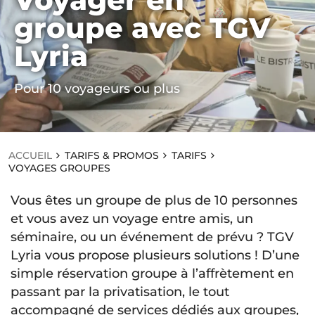
ACCUEIL
groupe avec TGV
TA
RI
Lyria
FS
&
PR
O
Pour 10 voyageurs ou plus
M
O
S
T
A
ACCUEIL
TARIFS & PROMOS
TARIFS
RI
VOYAGES GROUPES
F
S
V
Vous êtes un groupe de plus de 10 personnes
O
et vous avez un voyage entre amis, un
Y
séminaire, ou un événement de prévu ? TGV
A
G
Lyria vous propose plusieurs solutions ! D’une
E
simple réservation groupe à l’affrètement en
S
G
passant par la privatisation, le tout
R
accompagné de services dédiés aux groupes,
O