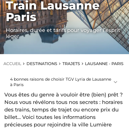
Train Lausanne
ACCUEIL
Paris
D
ES
TI
Horaires, durée et tarifs pour voyager l’esprit
N
AT
léger
IO
N
S
T
R
ACCUEIL
DESTINATIONS
TRAJETS
LAUSANNE - PARIS
A
JE
T
4 bonnes raisons de choisir TGV Lyria de Lausanne
S
à Paris
L
A
Vous êtes du genre à vouloir être (bien) prêt ?
U
Nous vous révélons tous nos secrets : horaires
S
A
des trains, temps de trajet ou encore prix du
N
billet… Voici toutes les informations
N
E
précieuses pour rejoindre la ville Lumière
-