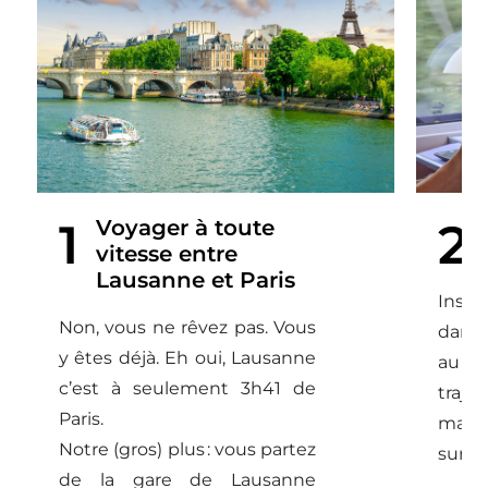
1
2
Voyager à toute
vitesse entre
Lausanne et Paris
Inst
Non, vous ne rêvez pas. Vous
dans 
y êtes déjà. Eh oui, Lausanne
au Wi
c’est à seulement 3h41 de
traje
Paris.
mails
Notre (gros) plus : vous partez
surfer
de la gare de Lausanne