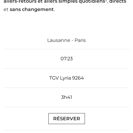
allers-retours et allers simples quotidiens
¹,
directs
et
sans changement
.
N° DE
Lausanne - Paris
TRAJET
HORAIRES
TRAIN
DUREE²
07:23
TGV Lyria 9264
3h41
RÉSERVER