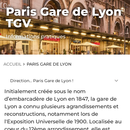
Paris Gare de Lyon
ACCUEIL
TGV
P
A
R
Informations pratiques
I
S
G
A
R
E
ACCUEIL
PARIS GARE DE LYON
D
E
L
Direction… Paris Gare de Lyon !
Y
O
Initialement créée sous le nom
N
d’embarcadère de Lyon en 1847, la gare de
Lyon a connu plusieurs agrandissements et
reconstructions, notamment lors de
l'Exposition Universelle de 1900. Localisée au
coeur du 12ème arrondissement, elle est