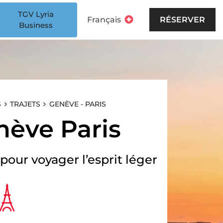
TGV Lyria
Français
RÉSERVER
Business
S
TRAJETS
GENÈVE - PARIS
nève Paris
 pour voyager l’esprit léger