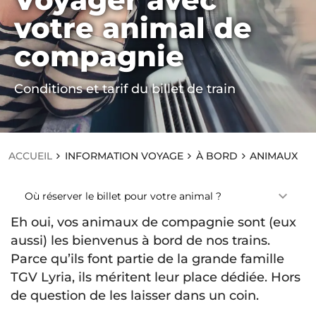
ACCUEIL
votre animal de
IN
F
compagnie
O
R
M
AT
Conditions et tarif du billet de train
IO
N
V
OY
A
ACCUEIL
INFORMATION VOYAGE
À BORD
ANIMAUX
GE
À
B
Où réserver le billet pour votre animal ?
O
R
Eh oui, vos animaux de compagnie sont (eux
D
A
aussi) les bienvenus à bord de nos trains.
N
Parce qu’ils font partie de la grande famille
I
M
TGV Lyria, ils méritent leur place dédiée. Hors
A
de question de les laisser dans un coin.
U
X