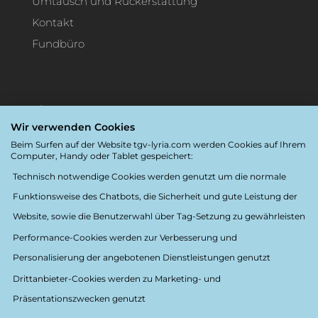
Umtausch und Rückerstattung
Kontakt
Fundbüro
Einstellungen
Wir verwenden Cookies
Sprache:
Deutsche
Beim Surfen auf der Website tgv-lyria.com werden Cookies auf Ihrem
Computer, Handy oder Tablet gespeichert:
Destination:
Schweiz
Technisch notwendige Cookies werden genutzt um die normale
Funktionsweise des Chatbots, die Sicherheit und gute Leistung der
Barrierefreiheit
Website, sowie die Benutzerwahl über Tag-Setzung zu gewährleisten
Performance-Cookies werden zur Verbesserung und
Personalisierung der angebotenen Dienstleistungen genutzt
Drittanbieter-Cookies werden zu Marketing- und
Präsentationszwecken genutzt
Folgen Sie uns