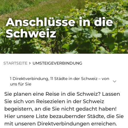
Anschlüsse in die
STARTSEITE
Schweiz
U
M
S
T
EI
G
E
STARTSEITE
UMSTEIGEVERBINDUNG
V
E
R
1 Direktverbindung, 11 Städte in der Schweiz – von
B
uns für Sie
I
N
Sie planen eine Reise in die Schweiz? Lassen
D
Sie sich von Reisezielen in der Schweiz
U
N
begeistern, an die Sie nicht gedacht haben!
G
Hier unsere Liste bezaubernder Städte, die Sie
mit unseren Direktverbindungen erreichen.