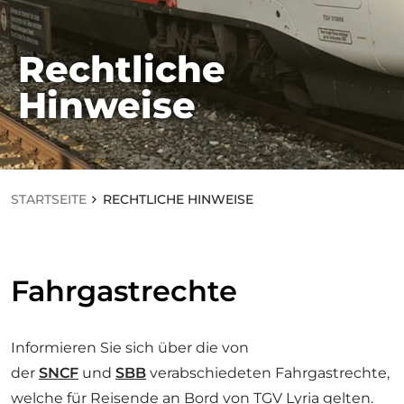
Rechtliche
STARTSEITE
Hinweise
R
E
C
H
TL
IC
H
STARTSEITE
RECHTLICHE HINWEISE
E
HI
N
W
EI
Fahrgastrechte
S
E
Informieren Sie sich über die von
der
SNCF
und
SBB
verabschiedeten Fahrgastrechte,
welche für Reisende an Bord von TGV Lyria gelten.