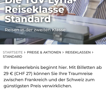
STARTSEITE
Reiseklasse
P
RE
Standard
IS
E
&
A
Reisen in der zweiten Klasse
KT
IO
N
E
N
STARTSEITE
PREISE & AKTIONEN
REISEKLASSEN
R
STANDARD
EI
SE
KL
Ihr Reiseerlebnis beginnt hier. Mit Billetten ab
A
29 € (CHF 27) können Sie Ihre Traumreise
SS
zwischen Frankreich und der Schweiz zum
E
N
günstigsten Preis verwirklichen.
S
T
A
N
D