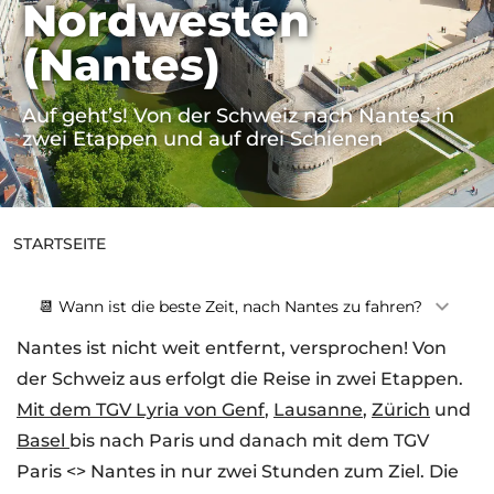
Nordwesten
(Nantes)
Auf geht’s! Von der Schweiz nach Nantes in
zwei Etappen und auf drei Schienen
STARTSEITE
📆 Wann ist die beste Zeit, nach Nantes zu fahren?
Nantes ist nicht weit entfernt, versprochen! Von
der Schweiz aus erfolgt die Reise in zwei Etappen.
Mit dem TGV Lyria von Genf
,
Lausanne
,
Zürich
und
Basel
bis nach Paris und danach mit dem TGV
Paris <> Nantes in nur zwei Stunden zum Ziel. Die