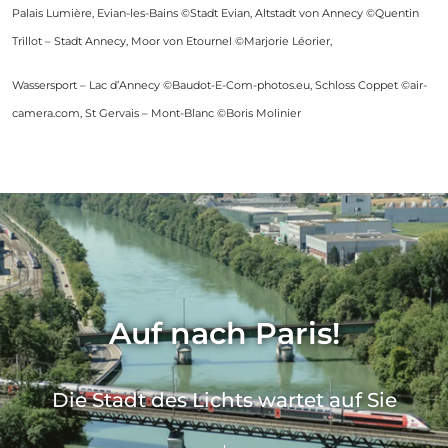
Palais Lumière, Evian-les-Bains ©Stadt Evian, Altstadt von Annecy ©Quentin
Trillot – Stadt Annecy, Moor von Etournel ©Marjorie Léorier,
Wassersport – Lac d’Annecy ©Baudot-E-Com-photos.eu, Schloss Coppet ©air-
camera.com, St Gervais – Mont-Blanc ©Boris Molinier
Auf nach Paris!
Die Stadt des Lichts wartet auf Sie