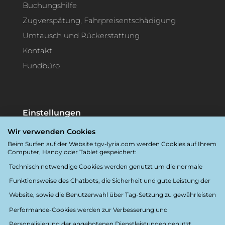
Buchungshilfe
Zugverspätung, Fahrpreisentschädigung
Umtausch und Rückerstattung
Kontakt
Fundbüro
Einstellungen
Wir verwenden Cookies
Sprache:
Deutsche
Beim Surfen auf der Website tgv-lyria.com werden Cookies auf Ihrem
Destination:
France
Computer, Handy oder Tablet gespeichert:
Technisch notwendige Cookies werden genutzt um die normale
Barrierefreiheit
Funktionsweise des Chatbots, die Sicherheit und gute Leistung der
Website, sowie die Benutzerwahl über Tag-Setzung zu gewährleisten
Performance-Cookies werden zur Verbesserung und
Personalisierung der angebotenen Dienstleistungen genutzt