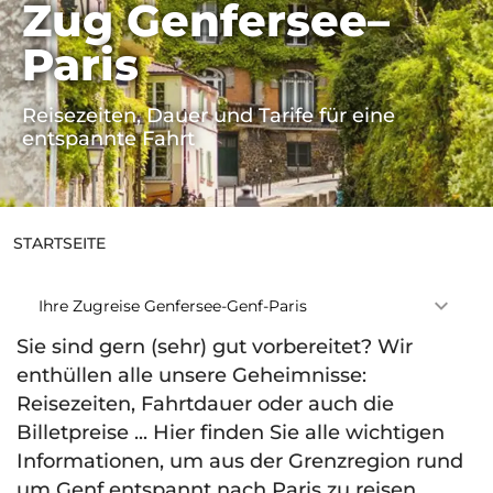
Zug Genfersee–
STARTSEITE
Paris
Reisezeiten, Dauer und Tarife für eine
entspannte Fahrt
STARTSEITE
Ihre Zugreise Genfersee-Genf-Paris
Sie sind gern (sehr) gut vorbereitet? Wir
enthüllen alle unsere Geheimnisse:
Reisezeiten, Fahrtdauer oder auch die
Billetpreise ... Hier finden Sie alle wichtigen
Informationen, um aus der Grenzregion rund
um Genf entspannt nach Paris zu reisen ...